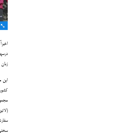
اخیرا
درسها
زبان 
این م
کشوره
مجموع
(لاتی
سفارش