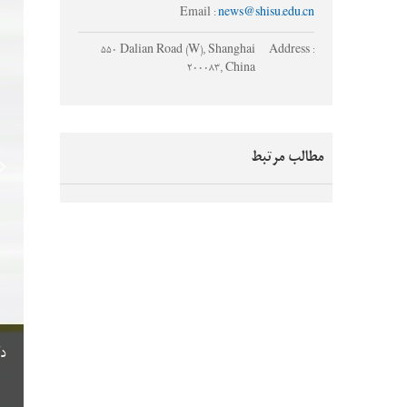
Email :
news@shisu.edu.cn
550 Dalian Road (W), Shanghai
Address :
200083, China
مطالب مرتبط
(