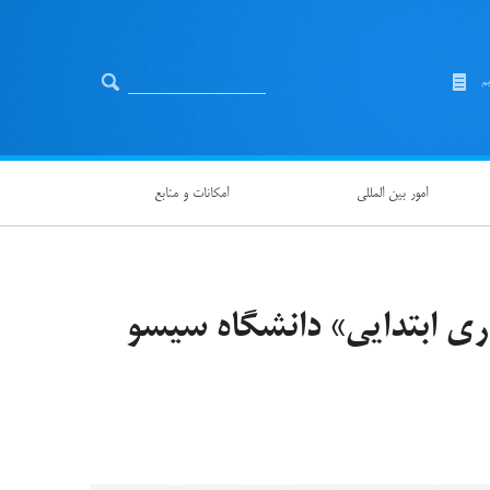
یم
امور بین المللی
امکانات و منابع
اری ابتدایی» دانشگاه سیسو