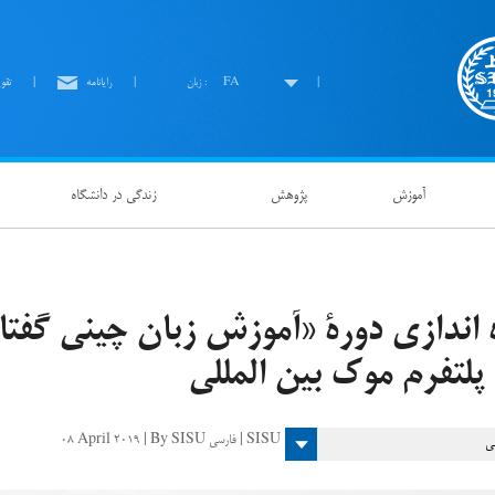
|
FA
زبان :
|
رايانامه
|
تقو
آموزش
پژوهش
زندگی در دانشگاه
ه اندازی دورۀ «آموزش زبان چینی گفت
پلتفرم موک بین المللی
08 April 2019 | By SISU فارسی | SISU
ی