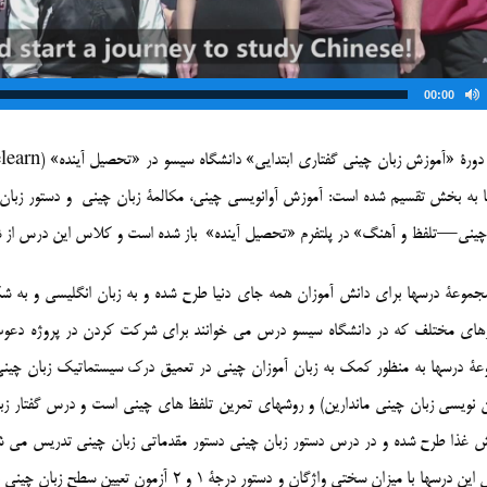
00:00
ً دورۀ «آموزش زبان چینی گفتاری ابتدایی» دانشگاه سیسو در «تحصیل آینده» (
learn
 به بخش تقسیم شده است: آموزش آوانویسی چینی، مکالمۀ زبان چینی
و دستور زبا
چینی—تلفظ و آهنگ» در پلتفرم «تحصیل آینده»
باز شده است و کلاس این درس از ششم مه سال 19
جموعۀ درسها برای دانش آموزان همه جای دنیا طرح شده و به زبان انگلیسی و به ش
ای مختلف که در دانشگاه سیسو درس می خوانند برای شرکت کردن در پروژه دعوت شد
ۀ درسها به منظور کمک به زبان آموزان چینی در تعمیق درک سیستماتیک زبان چی
ن نویسی زبان چینی ماندارین) و روشهای تمرین تلفظ های چینی است و درس گفتار 
 غذا طرح شده و در درس دستور زبان چینی دستور مقدماتی زبان چینی تدریس می شود ت
سختی این درسها با میزان سختی واژگان و دستور 