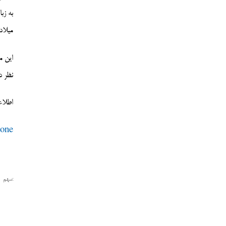
میلاد
این م
نظر د
اطلاع
tone
سهم: