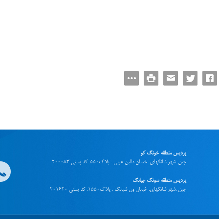
پردیس منطقه خونگ کو
چین .شهر شانگهای. خیابان دالین غربی . پلاک550. کد پستی 200083
پردیس منطقه سونگ جیانگ
چین .شهر شانگهای. خیابان ون شیانگ . پلاک1550. کد پستی 201620