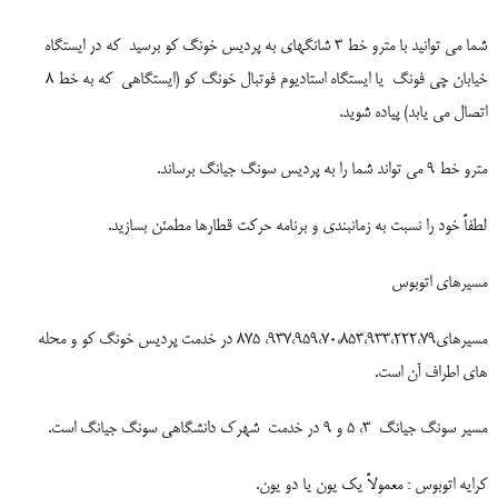
شما می توانید با مترو خط 3 شانگهای به پردیس خونگ کو برسید
که در ایستگاه
خیابان چی فونگ
یا ایستگاه استادیوم فوتبال خونگ کو (ایستگاهی
که به خط 8
اتصال می یابد) پیاده شوید.
مترو خط 9 می تواند شما را به پردیس سونگ جیانگ برساند.
لطفاً خود را نسبت به زمانبندی و برنامه حرکت قطارها مطمئن بسازید.
مسیرهای اتوبوس
مسیرهای937،959،70،853،933،222،79، 875 در خدمت پردیس خونگ کو و محله
های اطراف آن است.
مسیر سونگ جیانگ
3، 5 و 9 در خدمت
شهرک دانشگاهی سونگ جیانگ است.
کرایه اتوبوس : معمولاً یک یون یا دو یون.