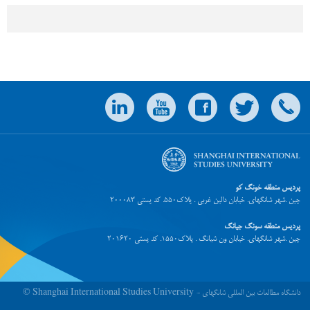
پردیس منطقه خونگ کو
چین .شهر شانگهای. خیابان دالین غربی . پلاک550. کد پستی 200083
پردیس منطقه سونگ جیانگ
چین .شهر شانگهای. خیابان ون شیانگ . پلاک1550. کد پستی 201620
© Shanghai International Studies University - دانشگاه مطالعات بین المللی شانگهای