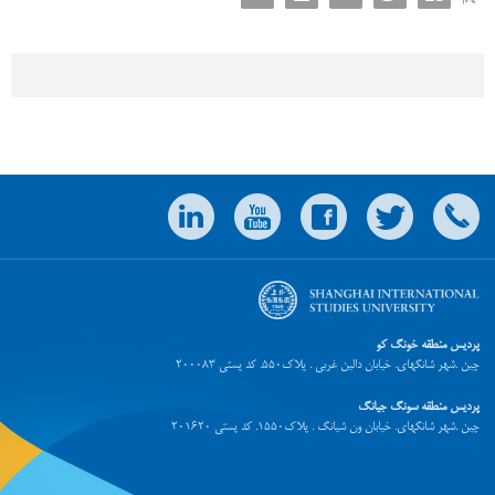
پردیس منطقه خونگ کو
چین .شهر شانگهای. خیابان دالین غربی . پلاک550. کد پستی 200083
پردیس منطقه سونگ جیانگ
چین .شهر شانگهای. خیابان ون شیانگ . پلاک1550. کد پستی 201620