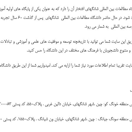
اه مطالعات بین المللی شانگهای افتخار آن را دارد که به عنوان یکی از پایگاه های اولیه آ
د شود. در حال حاضر دانشگاه مطالعات بین المللی
شانگهای
پس از گذشت 60 سال تجربه و مطالعات جدید
صه بین المللی
به شمار می رود.
یق این سایت شما می توانید با تاریخچه توسعه و موفقیت های علمی و آموزشی و تبادلات و
و متنوع دانشجویان با فرهنگ های مختلف در این دانشگاه را حس کنید.
ایت تقریبا تمام اطلاعات مورد نیاز شما را ارایه می کند. امیدواریم شما از این طریق دانشگا
منطقه خونگ کو: چین .شهر شانگهای. خیابان دالین غربی . پلاک550. کد پستی 200083
منطقه سونگ جیانگ : چین .شهر شانگهای. خیابان ون شیانگ . پلاک1550. کد پستی 201620