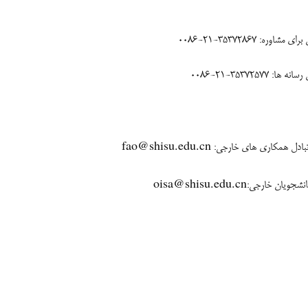
 مشاوره: 35372867-21-0086
 ها: 35372577-21-0086
fao@shisu.edu.cn
 تبادل همکاری های خارجی:
oisa@shisu.edu.cn
دانشجویان خارجی: