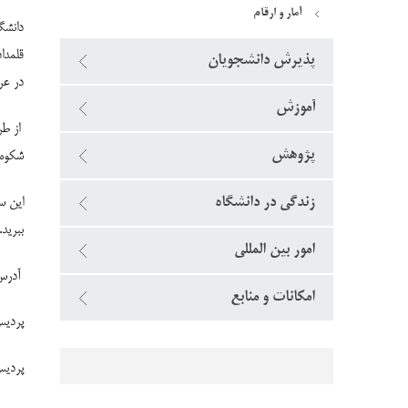
آمار و ارقام
دانشگ
قلمدا
پذیرش دانشجویان
در عر
آموزش
از طر
پژوهش
شکوه 
این س
زندگی در دانشگاه
ببرید.
امور بین المللی
آدرس
امکانات و منابع
پردیس 
پردیس 