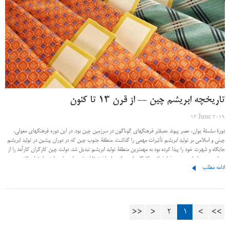
تاریخچه ابریشم چین -- از قرن 13 تا کنون
13 June 2019
دورۀ سلسلۀ یوان، عصر پیوند عمیقتر فرهنگهای گوناگون در سرزمین چین بود. در این دوره فرهنگهای مغولی،
چینی و اسلامی بر تولید ابریشم تأثیرات مهمی را گذاشت. منطقۀ جنوب چین که در دوران پیشین در تولید ابریشم
جایگاه و شهرت خود را پیدا کرده بود به مهمترین منطقۀ تولید ابریشم تبدیل شد. دولت چین کارگران کارآمد را از
سراسر چین، ایران و عرب فرا خواند و کارگاههای دولتی را ساخت تا ابریشم را به طور دامنه دار تولید کند.
ادامه مطلب
>>
>
2
1
<
<<