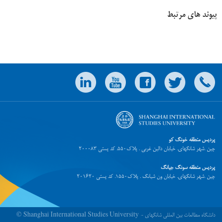
پیوند های مرتبط
پردیس منطقه خونگ کو
چین .شهر شانگهای. خیابان دالین غربی . پلاک550. کد پستی 200083
پردیس منطقه سونگ جیانگ
چین .شهر شانگهای. خیابان ون شیانگ . پلاک1550. کد پستی 201620
© Shanghai International Studies University - دانشگاه مطالعات بین المللی شانگهای