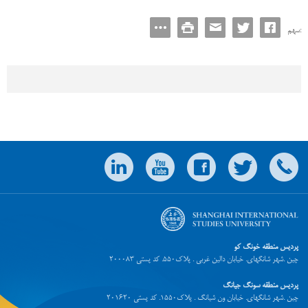
سهم:
پردیس منطقه خونگ کو
چین .شهر شانگهای. خیابان دالین غربی . پلاک550. کد پستی 200083
پردیس منطقه سونگ جیانگ
چین .شهر شانگهای. خیابان ون شیانگ . پلاک1550. کد پستی 201620