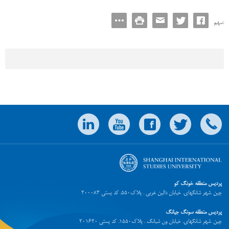
سهم:
پردیس منطقه خونگ کو
چین .شهر شانگهای. خیابان دالین غربی . پلاک550. کد پستی 200083
پردیس منطقه سونگ جیانگ
چین .شهر شانگهای. خیابان ون شیانگ . پلاک1550. کد پستی 201620