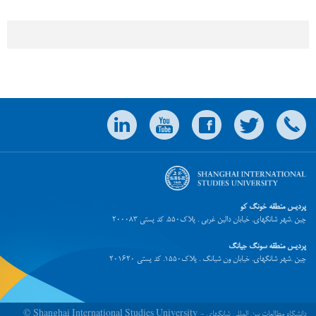
پردیس منطقه خونگ کو
چین .شهر شانگهای. خیابان دالین غربی . پلاک550. کد پستی 200083
پردیس منطقه سونگ جیانگ
چین .شهر شانگهای. خیابان ون شیانگ . پلاک1550. کد پستی 201620
© Shanghai International Studies University - دانشگاه مطالعات بین المللی شانگهای