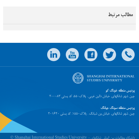
مطالب مرتبط
پردیس منطقه خونگ کو
چین .شهر شانگهای. خیابان دالین غربی . پلاک550. کد پستی 200083
پردیس منطقه سونگ جیانگ
چین .شهر شانگهای. خیابان ون شیانگ . پلاک1550. کد پستی 201620
© Shanghai International Studies University - دانشگاه مطالعات بین المللی شانگهای