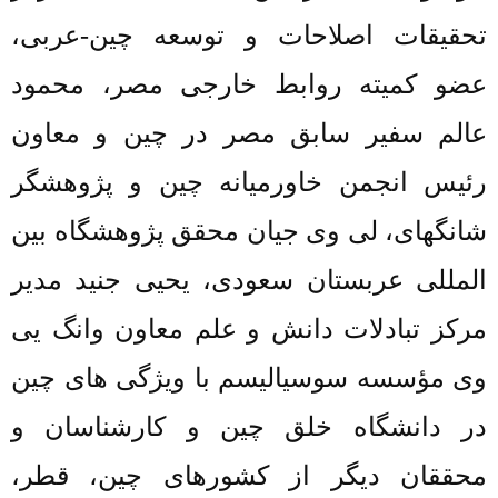
تحقیقات
اصلاحات
و
توسعه
چین
-
عربی،
عضو
کمیته
روابط
خارجی
مصر،
محمود
عالم سفیر
سابق
مصر
در
چین و
معاون
رئیس
انجمن
خاورمیانه
چین
و
پژوهشگر
شانگهای،
لی
وی جیان
محقق
پژوهشگاه بین
المللی
عربستان
سعودی،
یحیی
جنید مدیر
مرکز
تبادلات دانش و علم
معاون
وانگ
یی
وی مؤسسه
سوسیالیسم
با
ویژگی
های
چین
در
دانشگاه
خلق چین
و کارشناسان و
محققان دیگر از کشورهای چین، قطر،