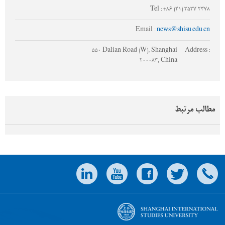
Tel : +86 (21) 3537 2378
Email :
news@shisu.edu.cn
550 Dalian Road (W), Shanghai
Address :
200083, China
مطالب مرتبط