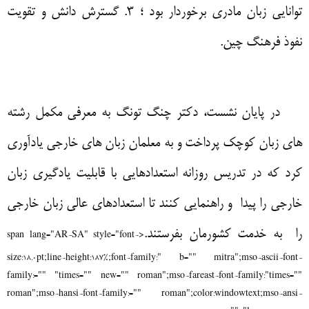
توانایی زبان مادری برخوردار بود ؛
3.
گسترش دانش و تقویت
نفوذ فرهنگ چین
.
در پایان نشست، دکتر چنگ تونگ به معرفی مکمل رشته
های
زبان کوچک پرداخت و به معلمان زبان های خارجی یادآوری
کرد که در تدریس روزانه استعدادهایی با قابلیت یادگیری زبان
خارجی را پیدا
و راهنمایی کنند تا استعدادهای عالی زبان خارجی
را
به خدمت کشورمان بفرستند
.
<span lang="AR-SA" style="font-
size:18.0pt;line-height:187%;font-family:" b="" mitra";mso-ascii-font-
family:="" "times="" new="" roman";mso-fareast-font-family:"times=""
roman";mso-hansi-font-family:="" roman";color:windowtext;mso-ansi-