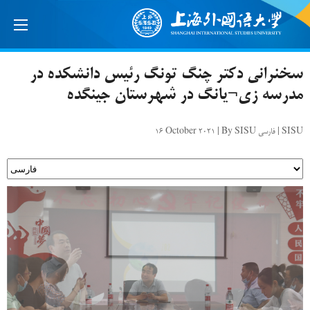
سخنرانی دکتر چنگ تونگ رئیس دانشکده در
مدرسه زی¬یانگ در شهرستان جینگده
16 October 2021 | By SISU فارسی | SISU