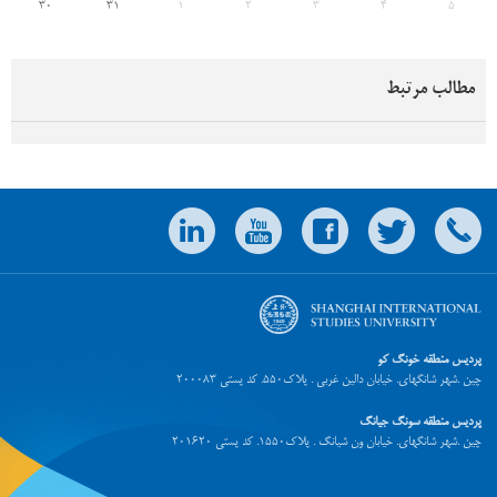
30
31
1
2
3
4
5
مطالب مرتبط
پردیس منطقه خونگ کو
چین .شهر شانگهای. خیابان دالین غربی . پلاک550. کد پستی 200083
پردیس منطقه سونگ جیانگ
چین .شهر شانگهای. خیابان ون شیانگ . پلاک1550. کد پستی 201620